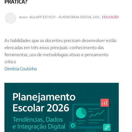
PRÁTICA?
Autor:
AULAPP EDTECH - PLATAFORMA DIGITAL LMS
,
EDUCAÇÃO
As habilidades que os docentes precisam desenvolver estão
elencadas em três eixos principais: conhecimento das
ferramentas, uso de metodologias ativas e pensamento
crítico
Dimítria Coutinho