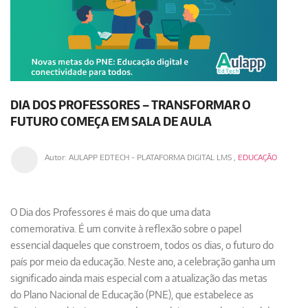
DIA DOS PROFESSORES – TRANSFORMAR O
FUTURO COMEÇA EM SALA DE AULA
Autor:
AULAPP EDTECH - PLATAFORMA DIGITAL LMS
,
EDUCAÇÃO
O Dia dos Professores é mais do que uma data
comemorativa. É um convite à reflexão sobre o papel
essencial daqueles que constroem, todos os dias, o futuro do
país por meio da educação. Neste ano, a celebração ganha um
significado ainda mais especial com a atualização das metas
do
Plano Nacional de Educação (PNE)
, que estabelece as